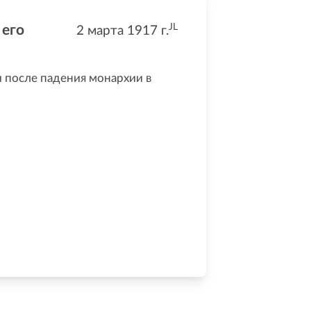
JL
 его
2 марта 1917
г.
и после падения монархии в