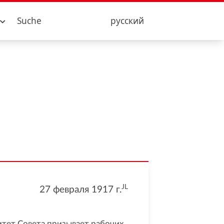
Suche
русский
JL
27 февраля 1917
г.
тет Совета призывает рабочих