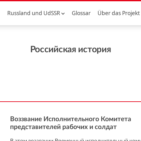
Russland und UdSSR
Glossar
Über das Projekt
Российская история
Воззвание Исполнительного Комитета
представителей рабочих и солдат
В этом воззвании Временный исполнительный коми