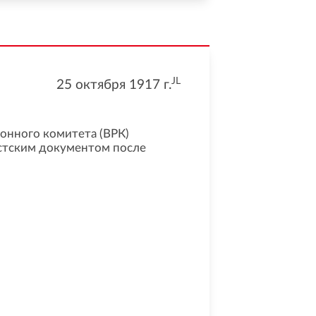
JL
25 октября 1917
г.
онного комитета (ВРК)
стским документом после