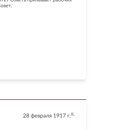
овет.
JL
28 февраля 1917
г.