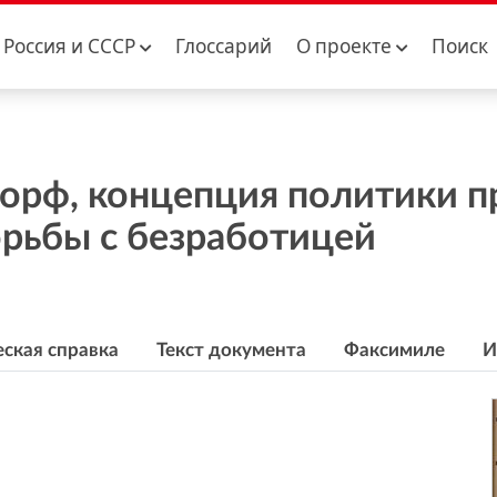
Россия и CCCР
Глоссарий
О проекте
Поиск
орф, концепция политики 
орьбы с безработицей
ская справка
Текст документа
Факсимиле
И