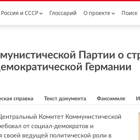
Россия и CCCР
Глоссарий
О проекте
Поиск
мунистической Партии о ст
емократической Германии
ская справка
Текст документа
Факсимиле
И
 Центральный Комитет Коммунистической
ребовал от социал-демократов и
я своей ведущей политической роли в