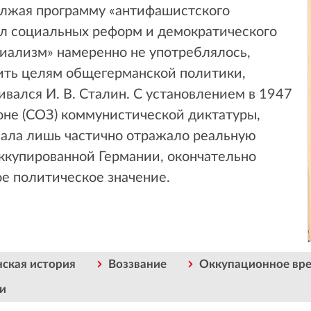
олжая программу «антифашистского
ал социальных реформ и демократического
циализм» намеренно не употреблялось,
дить целям общегерманской политики,
ивался И. В. Сталин. С установлением в 1947
зоне (СОЗ) коммунистической диктатуры,
ачала лишь частично отражало реальную
ккупированной Германии, окончательно
е политическое значение.
нская история
Воззвание
Оккупационное вр
и