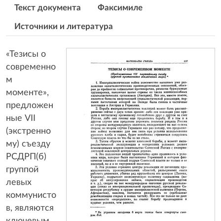
Текст документа
Факсимиле
Источники и литература
«Тезисы о
современно
м
моменте»,
предложен
ные VII
(экстренно
му) съезду
РСДРП(б)
группой
левых
коммунисто
в, являются
ключевым