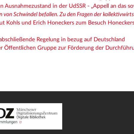
en Ausnahmezustand in der UdSSR - „Appell an das so
n von Schwindel befallen. Zu den Fragen der kollektivwir
ut Kohls und Erich Honeckers zum Besuch Honeckers
 abschließende Regelung in bezug auf Deutschland
r Öffentlichen Gruppe zur Förderung der Durchführun
Sammlungen