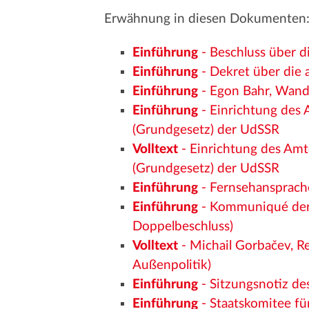
Erwähnung in diesen Dokumenten
Einführung
- Beschluss über d
Einführung
- Dekret über die
Einführung
- Egon Bahr, Wand
Einführung
- Einrichtung des
(Grundgesetz) der UdSSR
Volltext
- Einrichtung des Am
(Grundgesetz) der UdSSR
Einführung
- Fernsehansprach
Einführung
- Kommuniqué der 
Doppelbeschluss)
Volltext
- Michail Gorbačev, R
Außenpolitik)
Einführung
- Sitzungsnotiz de
Einführung
- Staatskomitee fü