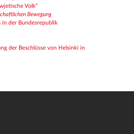
wjetische Volk“
tschaftlichen Bewegung
 in der Bundesrepublik
g der Beschlüsse von Helsinki in