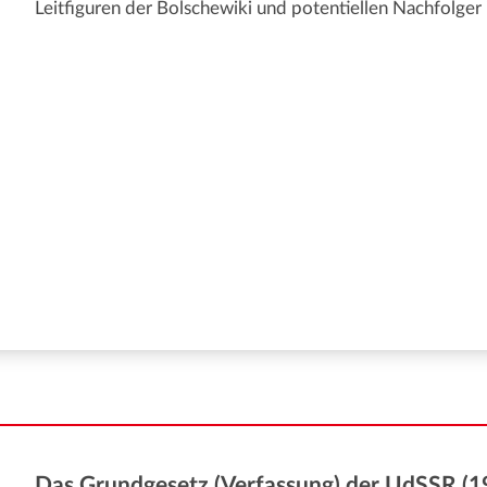
Leitfiguren der Bolschewiki und potentiellen Nachfolger 
Das Grundgesetz (Verfassung) der UdSSR (1