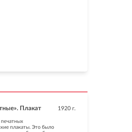
тные». Плакат
1920
г.
 печатных
ские плакаты. Это было