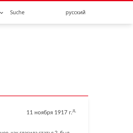
Suche
русский
JL
11 ноября 1917
г.
в, как гласила статья 2, был