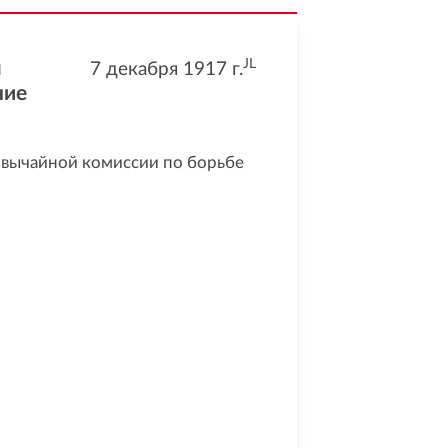
JL
я
7 декабря 1917
г.
ние
звычайной комиссии по борьбе