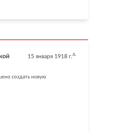
JL
кой
15 января 1918
г.
шено создать новую