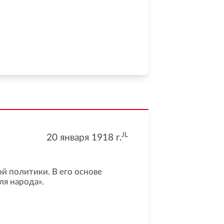
JL
20 января 1918
г.
й политики. В его основе
ля народа».