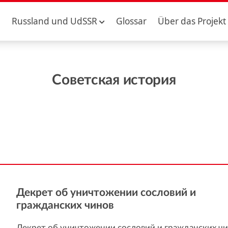
Russland und UdSSR
Glossar
Über das Projekt
Советская история
Декрет об уничтожении сословий и
гражданских чинов
Декрет об уничтожении сословий и гражданских чино